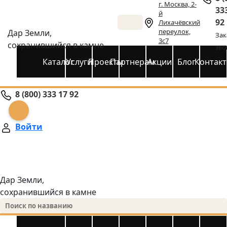
г. Москва, 2-
33
й
92
Лихачёвский
переулок,
Дар Земли,
Зак
3с7
сохранившийся в камне
зво
Каталог
Услуги
Проекты
Партнерам
Акции
Блог
Контак
8 (800) 333 17 92
Войти
Дар Земли,
сохранившийся в камне