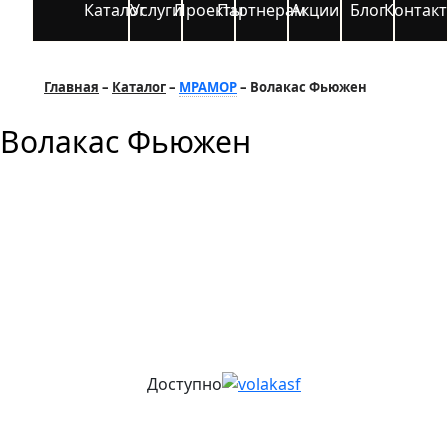
Каталог
Услуги
Проекты
Партнерам
Акции
Блог
Контак
Главная
Каталог
МРАМОР
Волакас Фьюжен
Волакас Фьюжен
Доступно