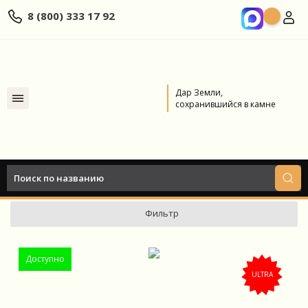
8 (800) 333 17 92
Дар Земли,
сохранившийся в камне
Главная
Каталог
МРАМОР
Браунити
Браунити
Фильтр
Доступно
ULTRA