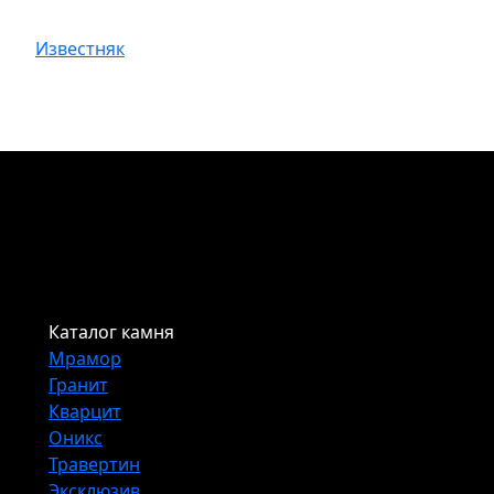
Известняк
Каталог камня
Мрамор
Гранит
Кварцит
Оникс
Травертин
Эксклюзив