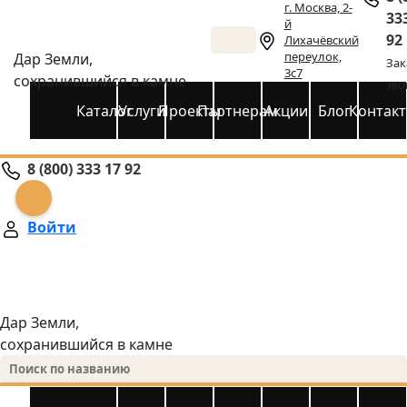
г. Москва, 2-
33
й
92
Лихачёвский
переулок,
Дар Земли,
Зак
3с7
сохранившийся в камне
зво
Каталог
Услуги
Проекты
Партнерам
Акции
Блог
Контак
8 (800) 333 17 92
Войти
Дар Земли,
сохранившийся в камне