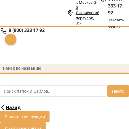
г. Москва, 2-
333 17
й
92
Лихачёвский
переулок,
Заказать
3с7
звонок
8 (800) 333 17 92
Найти
Назад
В начало коллекции
К карточке товара