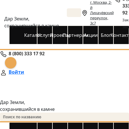
г. Москва, 2-
33
й
92
Лихачёвский
переулок,
Дар Земли,
Зак
3с7
сохранившийся в камне
зво
Каталог
Услуги
Проекты
Партнерам
Акции
Блог
Контак
8 (800) 333 17 92
Войти
Дар Земли,
сохранившийся в камне