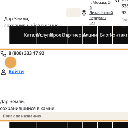
г. Москва, 2-
33
й
92
Лихачёвский
переулок,
Дар Земли,
Зак
3с7
сохранившийся в камне
зво
Каталог
Услуги
Проекты
Партнерам
Акции
Блог
Контак
8 (800) 333 17 92
Войти
Дар Земли,
сохранившийся в камне