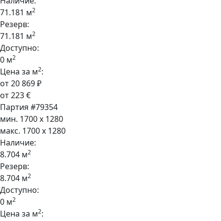
Наличие:
2
71.181 м
Резерв:
2
71.181 м
Доступно:
2
0 м
2
Цена за м
:
от 20 869 ₽
от 223 €
Партия #79354
мин. 1700 x 1280
макс. 1700 x 1280
Наличие:
2
8.704 м
Резерв:
2
8.704 м
Доступно:
2
0 м
2
Цена за м
: