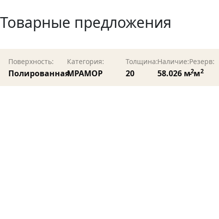
Товарные предложения
Поверхность:
Категория:
Толщина:
Наличие:
Резерв:
2
2
Полированная
МРАМОР
20
58.026 м
- м