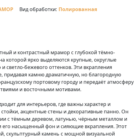
АМОР
Вид обработки:
Полированная
антный и контрастный мрамор с глубокой тёмно-
на которой ярко выделяются крупные, округлые
 и светло-бежевого оттенков. Эти вкрапления
е, придавая камню драматичную, но благородную
французскому портовому городу и передаёт атмосферу
ствиями и восточными мотивами.
дходит для интерьеров, где важны характер и
 стойки, акцентные стены и декоративные панно. Он
ии с тёмным деревом, латунью, чёрным металлом и
 его насыщенный фон и сияющие вкрапления. Этот
ий, скульптурный камень с мощной визуальной