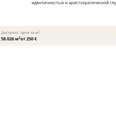
идентичностью и аристократической гл
2
Доступно:
Цена за м
:
2
58.026 м
от 250 €