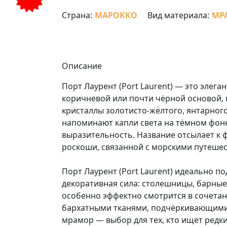
Страна:
МАРОККО
Вид материала:
МР
Описание
Порт Лаурент (Port Laurent) — это элег
коричневой или почти чёрной основой, 
кристаллы золотисто-жёлтого, янтарного
напоминают капли света на тёмном фон
выразительность. Название отсылает к 
роскоши, связанной с морскими путеше
Порт Лаурент (Port Laurent) идеально по
декоративная сила: столешницы, барные
особенно эффектно смотрится в сочетан
бархатными тканями, подчёркивающими
мрамор — выбор для тех, кто ищет редк