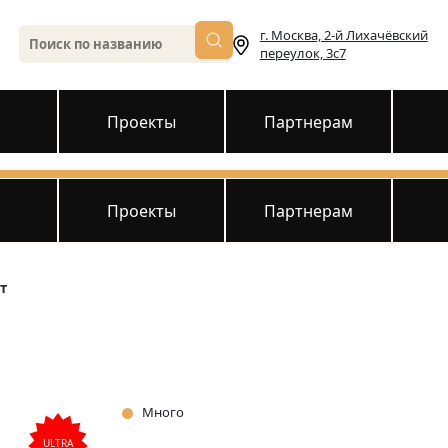
г. Москва, 2-й Лихачёвский
переулок, 3с7
и
Проекты
Партнерам
и
Проекты
Партнерам
т
Много
ULTRA