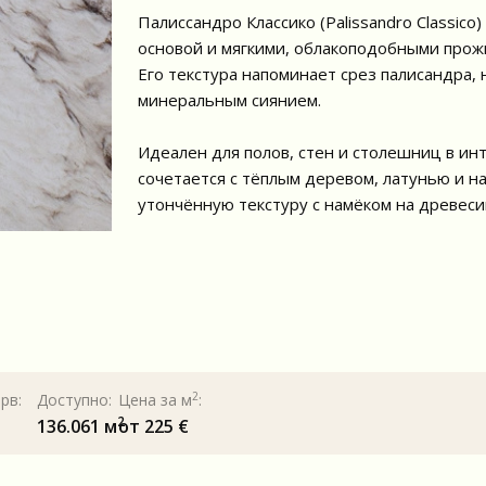
Палиссандро Классико (Palissandro Classic
основой и мягкими, облакоподобными прожи
Его текстура напоминает срез палисандра,
минеральным сиянием.
Идеален для полов, стен и столешниц в инт
сочетается с тёплым деревом, латунью и н
утончённую текстуру с намёком на древесин
2
рв:
Доступно:
Цена за м
:
2
136.061 м
от 225 €