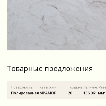
Товарные предложения
Поверхность:
Категория:
Толщина:
Наличие:
Резе
2
2
Полированная
МРАМОР
20
136.061 м
- м