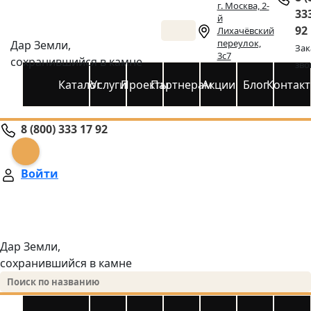
г. Москва, 2-
33
й
92
Лихачёвский
переулок,
Дар Земли,
Зак
3с7
сохранившийся в камне
зво
Каталог
Услуги
Проекты
Партнерам
Акции
Блог
Контак
8 (800) 333 17 92
Войти
Дар Земли,
сохранившийся в камне