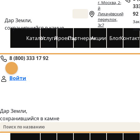
г. Москва, 2-
33
й
92
Лихачёвский
переулок,
Дар Земли,
Зак
3с7
сохранившийся в камне
зво
Каталог
Услуги
Проекты
Партнерам
Акции
Блог
Контак
8 (800) 333 17 92
Войти
Дар Земли,
сохранившийся в камне