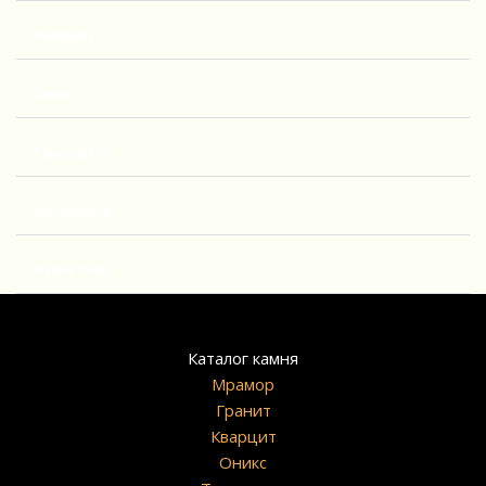
Кварцит
Оникс
Травертин
Эксклюзив
Известняк
Каталог камня
Мрамор
Гранит
Кварцит
Оникс