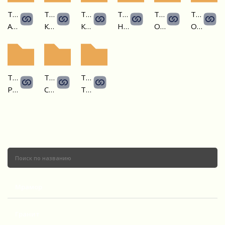
Травертин
Травертин
Травертин
Травертин
Травертин
Траверт
Айвори
Классико
Купер
Ноче
Оникс
Оро
Травертин
Травертин
Травертин
Романо
Сильвер
Титаниум
Мрамор
Гранит