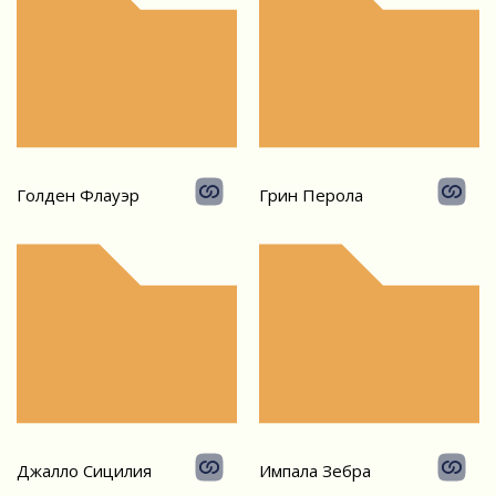
Голден Флауэр
Грин Перола
Джалло Сицилия
Импала Зебра