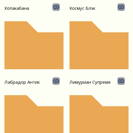
Копакабана
Космус Блэк
Лабрадор Антик
Лимуриан Супреме