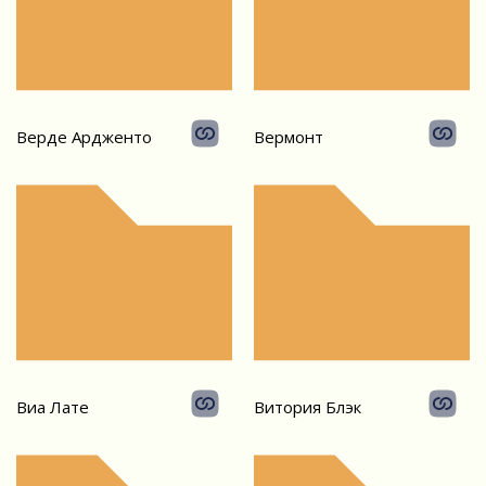
Верде Ардженто
Вермонт
Виа Лате
Витория Блэк