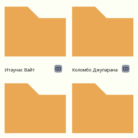
Итаунас Вайт
Коломбо Джупарана