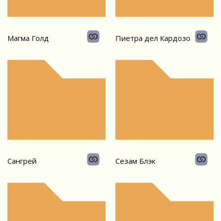
Магма Голд
Пиетра дел Кардозо
Сангрей
Сезам Блэк