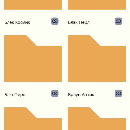
Блэк Космик
Блэк Перл
Блю Перл
Браун Антик