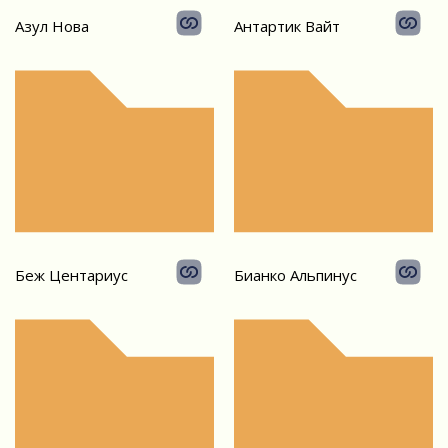
Азул Нова
Антартик Вайт
Беж Центариус
Бианко Альпинус