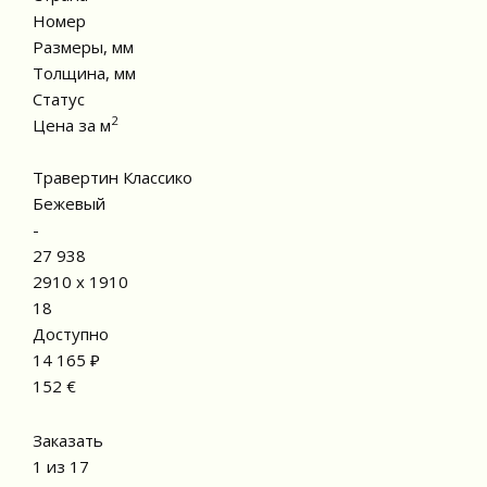
Номер
Размеры, мм
Толщина, мм
Статус
2
Цена за м
Травертин Классико
Бежевый
-
27 938
2910 x 1910
18
Доступно
14 165 ₽
152 €
Заказать
1 из 17