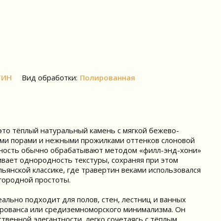
ТИН
Вид обработки:
Полированная
— это тёплый натуральный камень с мягкой бежево-
ми порами и нежными прожилками оттенков слоновой
рхность обычно обрабатывают методом «филл-энд-хони»
кивает однородность текстуры, сохраняя при этом
ьянской классике, где травертин веками использовался
агородной простоты.
деально подходит для полов, стен, лестниц и ванных
 прованса или средиземноморского минимализма. Он
ственной элегантности, легко сочетаясь с тёплым