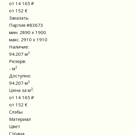
от 14 165 ₽
от 152 €
Заказать
Партия #83673
мин. 2890 x 1900
макс. 2910 x 1910
Наличие:
2
94.207 м
Резерв:
2
- м
Доступно:
2
94.207 м
2
Цена за м
:
от 14 165 ₽
от 152 €
Слэбы
Материал
Цвет
Страна