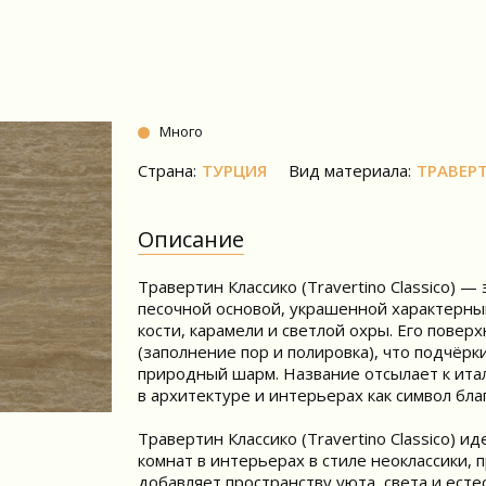
Много
Страна:
ТУРЦИЯ
Вид материала:
ТРАВЕР
Описание
Травертин Классико (Travertino Classico) 
песочной основой, украшенной характерны
кости, карамели и светлой охры. Его пове
(заполнение пор и полировка), что подчёр
природный шарм. Название отсылает к итал
в архитектуре и интерьерах как символ бл
Травертин Классико (Travertino Classico) и
комнат в интерьерах в стиле неоклассики,
добавляет пространству уюта, света и есте