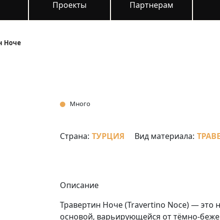
и
Проекты
Партнерам
н Ноче
Много
Страна:
ТУРЦИЯ
Вид материала:
ТРАВ
Описание
Травертин Ноче (Travertino Noce) — эт
основой, варьирующейся от тёмно-бежев