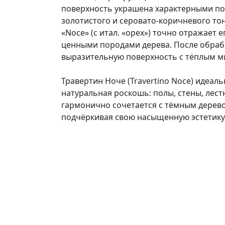
поверхность украшена характерными по
золотистого и серовато-коричневого то
«Noce» (с итал. «орех») точно отражает
ценными породами дерева. После обрабо
выразительную поверхность с тёплым м
Травертин Ноче (Travertino Noce) идеаль
натуральная роскошь: полы, стены, лес
гармонично сочетается с тёмным дерево
подчёркивая свою насыщенную эстетику