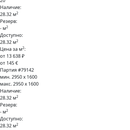
20
Наличие:
2
28.32 м
Резерв:
2
- м
Доступно:
2
28.32 м
2
Цена за м
:
от 13 638 ₽
от 145 €
Партия #79142
мин. 2950 x 1600
макс. 2950 x 1600
Наличие:
2
28.32 м
Резерв:
2
- м
Доступно:
2
28.32 м