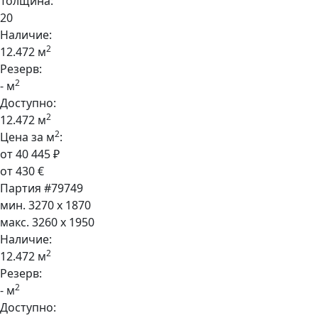
Толщина:
20
Наличие:
2
12.472 м
Резерв:
2
- м
Доступно:
2
12.472 м
2
Цена за м
:
от 40 445 ₽
от 430 €
Партия #79749
мин. 3270 x 1870
макс. 3260 x 1950
Наличие:
2
12.472 м
Резерв:
2
- м
Доступно: