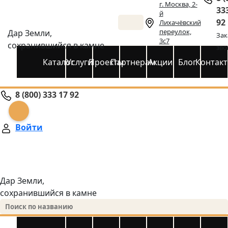
г. Москва, 2-
33
й
92
Лихачёвский
переулок,
Дар Земли,
Зак
3с7
сохранившийся в камне
зво
Каталог
Услуги
Проекты
Партнерам
Акции
Блог
Контак
8 (800) 333 17 92
Войти
Дар Земли,
сохранившийся в камне