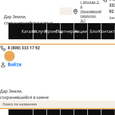
г. Москва, 2-
33
й
92
Лихачёвский
переулок,
Дар Земли,
Зак
3с7
сохранившийся в камне
зво
Каталог
Услуги
Проекты
Партнерам
Акции
Блог
Контак
8 (800) 333 17 92
Войти
Дар Земли,
сохранившийся в камне