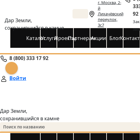
г. Москва, 2-
33
й
92
Лихачёвский
переулок,
Дар Земли,
Зак
3с7
сохранившийся в камне
зво
Каталог
Услуги
Проекты
Партнерам
Акции
Блог
Контак
8 (800) 333 17 92
Войти
Дар Земли,
сохранившийся в камне