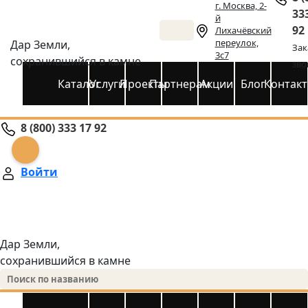
г. Москва, 2-
33
й
92
Лихачёвский
переулок,
Дар Земли,
Зак
3с7
сохранившийся в камне
зво
Каталог
Услуги
Проекты
Партнерам
Акции
Блог
Контак
8 (800) 333 17 92
Войти
Дар Земли,
сохранившийся в камне