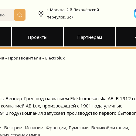
г. Москва, 2-й Лихачёвский
переулок, 3с7
Проекты
Партнерам
ия
Производители
Electrolux
ль Веннер-Грен под названием Elektromekaniska AB. В 1912 г
с компанией AB Lux, производящей с 1901 года уличные
1912 году) компания запускает производство первого бытово
, Венгрии, Испании, Франции, Румынии, Великобритании,
угих странах мира.