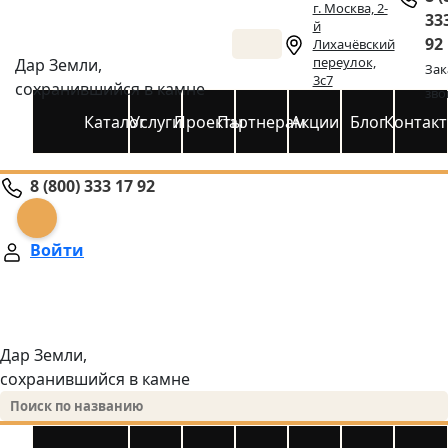
г. Москва, 2-
33
й
92
Лихачёвский
переулок,
Дар Земли,
Зак
3с7
сохранившийся в камне
зво
Каталог
Услуги
Проекты
Партнерам
Акции
Блог
Контак
8 (800) 333 17 92
Войти
Дар Земли,
сохранившийся в камне