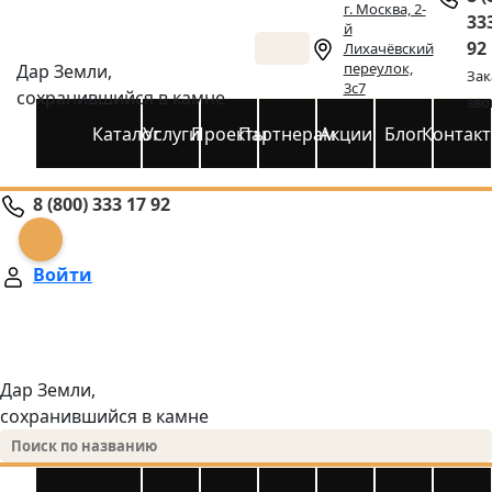
г. Москва, 2-
33
й
92
Лихачёвский
переулок,
Дар Земли,
Зак
3с7
сохранившийся в камне
зво
Каталог
Услуги
Проекты
Партнерам
Акции
Блог
Контак
8 (800) 333 17 92
Войти
Дар Земли,
сохранившийся в камне