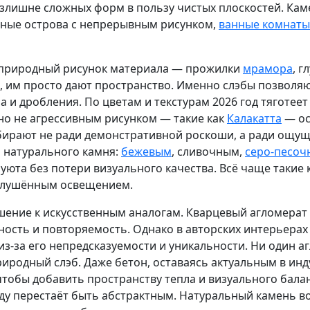
 излишне сложных форм в пользу чистых плоскостей. К
онные острова с непрерывным рисунком,
ванные комнаты
риродный рисунок материала — прожилки
мрамора
, г
 им просто дают пространство. Именно слэбы позволяю
 и дробления. По цветам и текстурам 2026 год тяготее
но не агрессивным рисунком — такие как
Калакатта
— ос
бирают не ради демонстративной роскоши, а ради ощущ
м натурального камня:
бежевым
, сливочным,
серо-песо
юта без потери визуального качества. Всё чаще такие 
иглушённым освещением.
ние к искусственным аналогам. Кварцевый агломерат
ьность и повторяемость. Однако в авторских интерьера
-за его непредсказуемости и уникальности. Ни один аг
риродный слэб. Даже бетон, оставаясь актуальным в инд
тобы добавить пространству тепла и визуального балан
году перестаёт быть абстрактным. Натуральный камень в