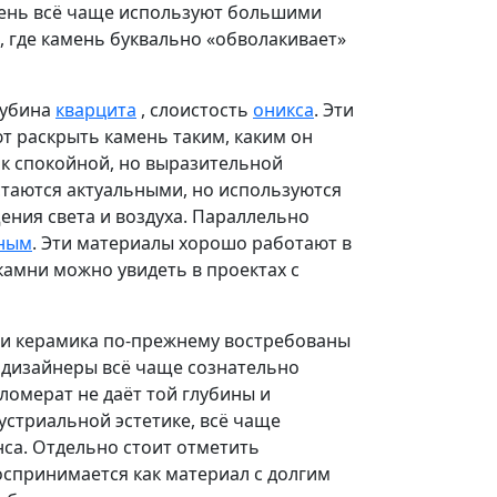
амень всё чаще используют большими
, где камень буквально «обволакивает»
лубина
кварцита
, слоистость
оникса
. Эти
т раскрыть камень таким, каким он
т к спокойной, но выразительной
таются актуальными, но используются
ения света и воздуха. Параллельно
чным
. Эти материалы хорошо работают в
камни можно увидеть в проектах с
 и керамика по-прежнему востребованы
х дизайнеры всё чаще сознательно
ломерат не даёт той глубины и
устриальной эстетике, всё чаще
са. Отдельно стоит отметить
оспринимается как материал с долгим