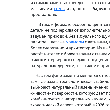
из самых заметных трендов — отказ от
массивами:
стены
из одного слэба, кух
пространство.
В таком формате особенно ценится п
детали не подчёркивают дополнительно,
задуман природой, без визуального шума
палитре. Светлые
мраморы
с активным, 
более сдержанно и архитектурно. Их вы
растёт интерес к более тёплым оттенка
жилых интерьерах и создают ощущение у
натуральным деревом, текстилем и пр
На этом фоне заметно меняется отноше
там, где важна технологическая стабил
выбирают натуральный камень именно из
«живости» поверхности, которую даёт п
комбинируется с натуральным камнем, ч
экологический аспект, который в 2026 