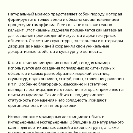
Натуральный мрамор представляет собой породу, которая
формируется в толще земли и обязана своим появлением
процессу метаморфизма. В ее составе исключительно
кальцит. Этот камень издревле применяется как материал
для создания произведений искусства и архитектурных
объектов. Столетние скульптуры, экстерьеры и интерьеры
дворцов до наших дней сохранили свои уникальные
декоративные свойства и культурную ценность.
Как и в течение минувших столетий, сегодня мрамор
используется для создания популярных архитектурных
объектов и самых разнообразных изделий: лестниц,
скульптур, подоконников, статуй, ванн, столешниц, раковин
и т.п. Особенно благородно, изысканно и эстетично
выглядят лестницы, для изготовления которых применяются
плиты из мрамора. Такие объекты подчеркивают
статусность помещения и его солидность, придают
оригинальность и оттенок роскоши.
Использование мраморных лестниц может быть и
интерьерным, и экстерьерным. Облицовка из натурального
камня для вертикальных связей и входных групп, а также
внутреннее оформление дома по физическим и