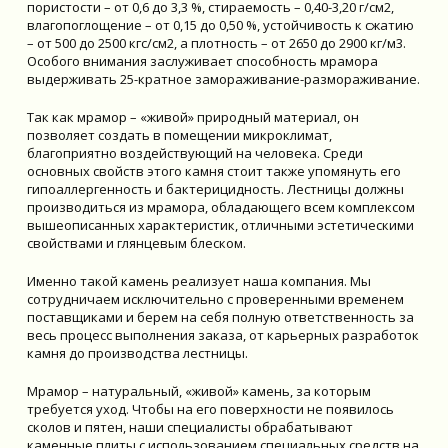
пористости – от 0,6 до 3,3 %, стираемость – 0,40-3,20 г/см2,
влагопоглощение – от 0,15 до 0,50 %, устойчивость к сжатию
– от 500 до 2500 кгс/см2, а плотность – от 2650 до 2900 кг/м3.
Особого внимания заслуживает способность мрамора
выдерживать 25-кратное замораживание-размораживание.
Так как мрамор – «живой» природный материал, он
позволяет создать в помещении микроклимат,
благоприятно воздействующий на человека. Среди
основных свойств этого камня стоит также упомянуть его
гипоаллергенность и бактерицидность. Лестницы должны
производиться из мрамора, обладающего всем комплексом
вышеописанных характеристик, отличными эстетическими
свойствами и глянцевым блеском.
Именно такой камень реализует наша компания. Мы
сотрудничаем исключительно с проверенными временем
поставщиками и берем на себя полную ответственность за
весь процесс выполнения заказа, от карьерных разработок
камня до производства лестницы.
Мрамор – натуральный, «живой» камень, за которым
требуется уход. Чтобы на его поверхности не появилось
сколов и пятен, наши специалисты обрабатывают
каменные плиты с использованием специальных средств на