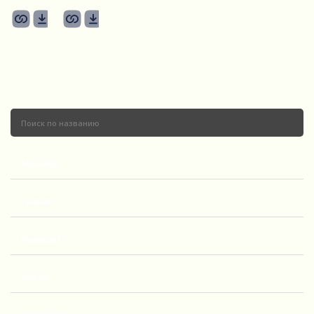
3563-
3564-
2920х1480х20.jpg
2920х1480х20.jpg
Мрамор
Гранит
Кварцит
Оникс