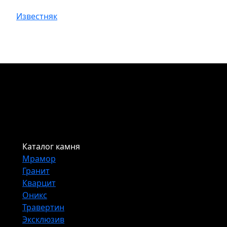
Известняк
Каталог камня
Мрамор
Гранит
Кварцит
Оникс
Травертин
Эксклюзив