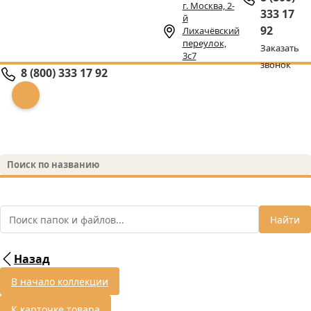
г. Москва, 2-
333 17
й
92
Лихачёвский
переулок,
Заказать
3с7
звонок
8 (800) 333 17 92
Найти
Назад
В начало коллекции
К карточке товара