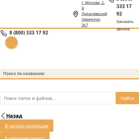
г. Москва, 2-
333 17
й
92
Лихачёвский
переулок,
Заказать
3с7
звонок
8 (800) 333 17 92
Найти
Назад
В начало коллекции
К карточке товара