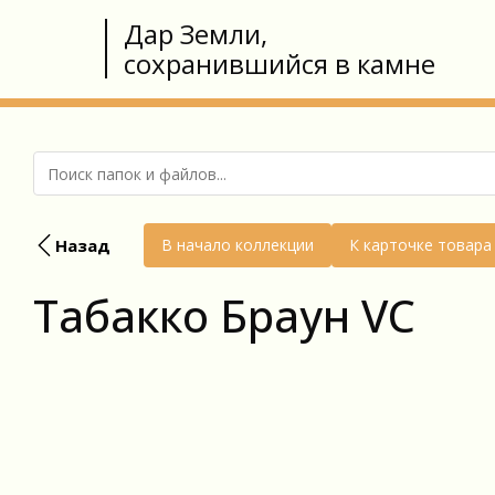
Дар Земли,
сохранившийся в камне
Назад
В начало коллекции
К карточке товара
Табакко Браун VC