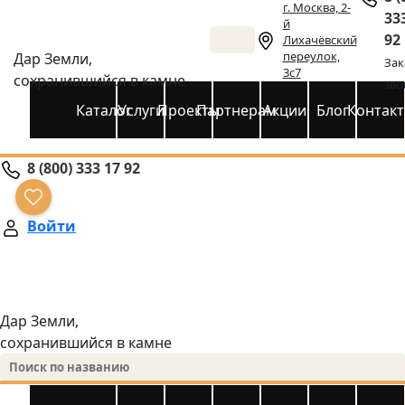
г. Москва, 2-
33
й
92
Лихачёвский
переулок,
Дар Земли,
Зак
3с7
сохранившийся в камне
зво
Каталог
Услуги
Проекты
Партнерам
Акции
Блог
Контак
8 (800) 333 17 92
Войти
Дар Земли,
сохранившийся в камне