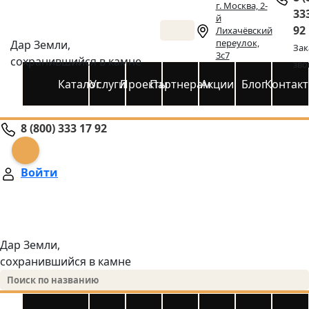
г. Москва, 2-
33
й
92
Лихачёвский
переулок,
Дар Земли,
Зак
3с7
сохранившийся в камне
зво
Каталог
Услуги
Проекты
Партнерам
Акции
Блог
Контак
8 (800) 333 17 92
Войти
Дар Земли,
сохранившийся в камне