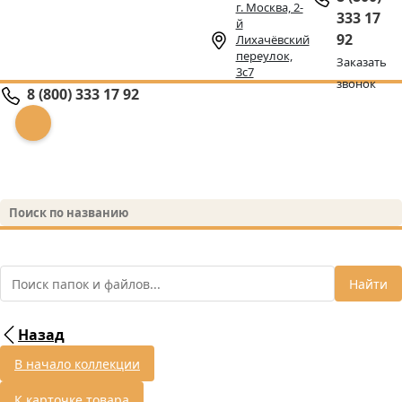
г. Москва, 2-
333 17
й
92
Лихачёвский
переулок,
Заказать
3с7
звонок
8 (800) 333 17 92
Найти
Назад
В начало коллекции
К карточке товара