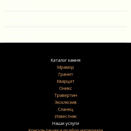
Травертин
Эксклюзив
Известняк
Каталог камня
Мрамор
Гранит
Кварцит
Оникс
Травертин
Эксклюзив
Сланец
Известняк
Наши услуги
Консультации и подбор материала