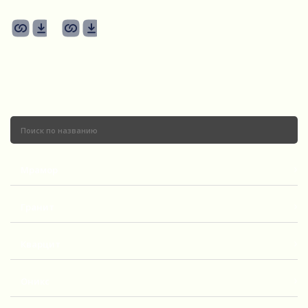
22347-
22353-
2460х1370x20.jpg
2460х1370x20.jpg
Мрамор
Гранит
Кварцит
Оникс