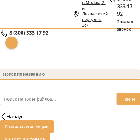
г. Москва, 2-
333 17
й
92
Лихачёвский
переулок,
Заказать
3с7
звонок
8 (800) 333 17 92
Найти
Назад
В начало коллекции
К карточке товара