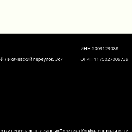
ИНН 5003123088
2-й Лихачёвский переулок, 3с7
ОГРН 1175027009739
ботку персональных данных
Политика Конфиденциальности