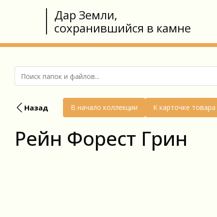
Дар Земли,
сохранившийся в камне
Назад
В начало коллекции
К карточке товара
Рейн Форест Грин