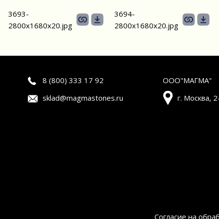
3693-
3694-
2800х1680х20.jpg
2800х1680х20.jpg
8 (800) 333 17 92
ООО"МАГМА"
sklad@magmastones.ru
г. Москва, 
Согласие на обра