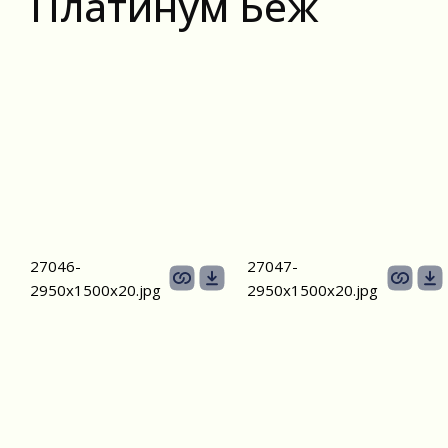
Платинум Беж
27046-
27047-
2950х1500х20.jpg
2950х1500х20.jpg