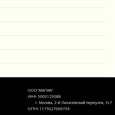
ООО"МАГМА"
ИНН 5003123088
г. Москва, 2-й Лихачёвский переулок, 3с7
ОГРН 1175027009739