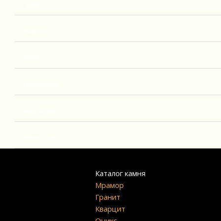
Гранит
Кварцит
Оникс
Травертин
Эксклюзив
Известняк
Каталог камня
Мрамор
Гранит
Кварцит
Оникс