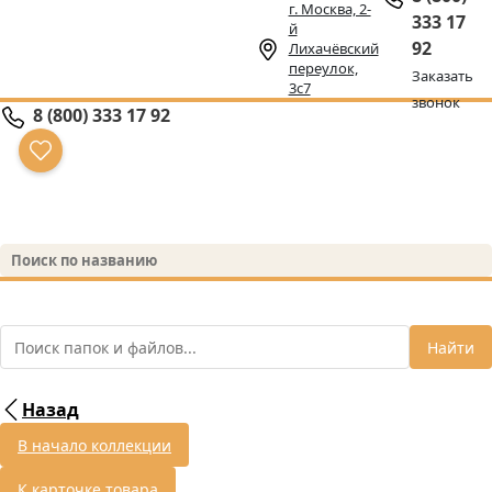
г. Москва, 2-
333 17
й
92
Лихачёвский
переулок,
Заказать
3с7
звонок
8 (800) 333 17 92
Найти
Назад
В начало коллекции
К карточке товара