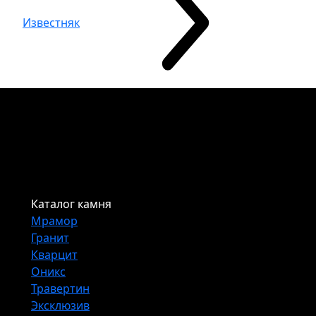
Известняк
Каталог камня
Мрамор
Гранит
Кварцит
Оникс
Травертин
Эксклюзив