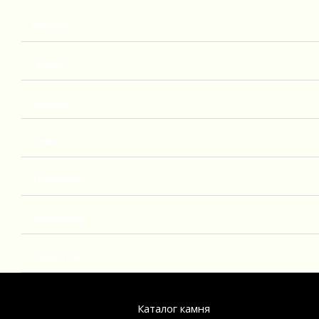
Мрамор
Гранит
Кварцит
Оникс
Травертин
Эксклюзив
Известняк
Каталог камня