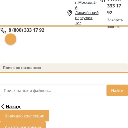
г. Москва, 2-
333 17
й
92
Лихачёвский
переулок,
Заказать
3с7
звонок
8 (800) 333 17 92
Найти
Назад
В начало коллекции
К карточке товара