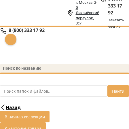
г. Москва, 2-
333 17
й
92
Лихачёвский
переулок,
Заказать
3с7
звонок
8 (800) 333 17 92
Найти
Назад
В начало коллекции
К карточке товара