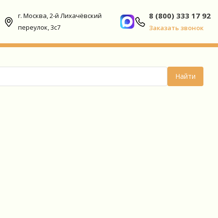
8 (800) 333 17 92
г. Москва, 2-й Лихачёвский
переулок, 3с7
Заказать звонок
Найти