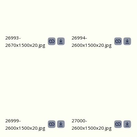
26993-
26994-
2670х1500х20.jpg
2600х1500х20.jpg
26999-
27000-
2600х1500х20.jpg
2600х1500х20.jpg