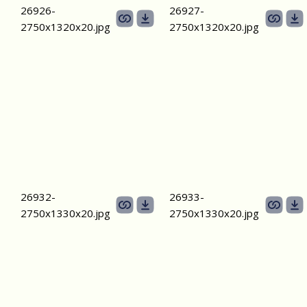
26926-
26927-
2750х1320х20.jpg
2750х1320х20.jpg
26932-
26933-
2750х1330х20.jpg
2750х1330х20.jpg