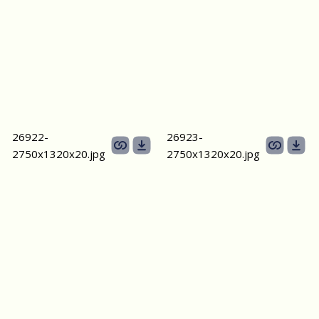
26922-
26923-
2750х1320х20.jpg
2750х1320х20.jpg