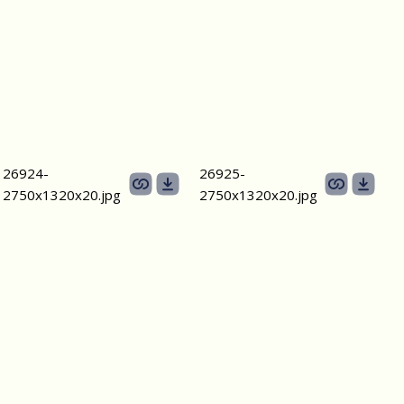
26924-
26925-
2750х1320х20.jpg
2750х1320х20.jpg