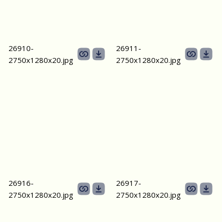
26910-
26911-
2750х1280х20.jpg
2750х1280х20.jpg
26916-
26917-
2750х1280х20.jpg
2750х1280х20.jpg