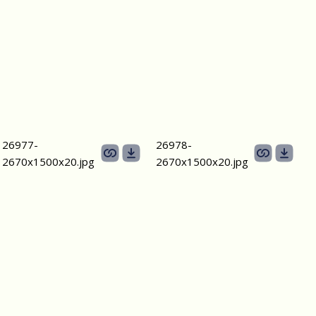
26977-
26978-
2670х1500х20.jpg
2670х1500х20.jpg