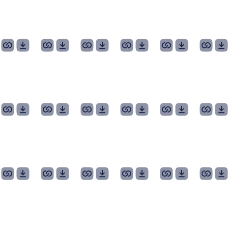
26991-
26992-
26993-
26994-
26995-
26996-
2670х1500х20.jpg
2670х1500х20.jpg
2670х1500х20.jpg
2600х1500х20.jpg
2600х1500х20.jpg
2600х1
26997-
26998-
26999-
27000-
27001-
27002-
2600х1500х20.jpg
2600х1500х20.jpg
2600х1500х20.jpg
2600х1500х20.jpg
2670х1500х20.jpg
2670х1
27003-
27004-
27005-
27006-
27007-
27008-
2670х1500х20.jpg
2670х1500х20.jpg
2670х1500х20.jpg
2670х1500х20.jpg
2670х1500х20.jpg
2670х1