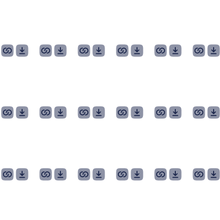
26926-
26927-
26928-
26929-
26930-
26931-
2750х1320х20.jpg
2750х1320х20.jpg
2750х1320х20.jpg
2750х1320х20.jpg
2750х1330х20.jpg
2750х1
26932-
26933-
26934-
26935-
26936-
26937-
2750х1330х20.jpg
2750х1330х20.jpg
2750х1330х20.jpg
2750х1330х20.jpg
2750х1330х20.jpg
2750х1
26938-
26939-
26940-
26941-
26942-
26943-
2750х1330х20.jpg
2750х1330х20.jpg
2750х1370х20.jpg
2750х1370х20.jpg
2750х1370х20.jpg
2750х1