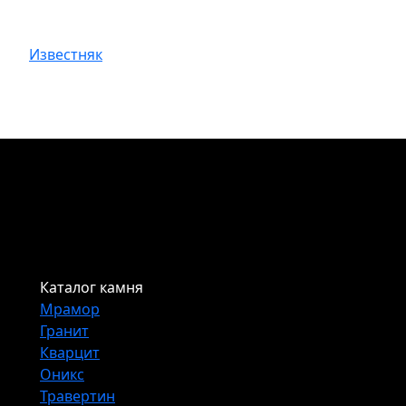
Известняк
Каталог камня
Мрамор
Гранит
Кварцит
Оникс
Травертин