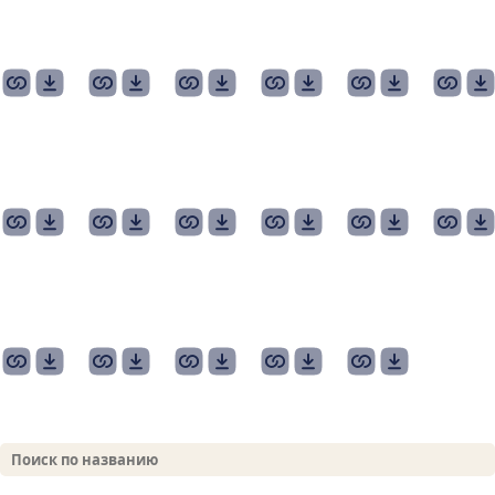
4005-
4006-
4007-
4008-
4021-
4022-
2390х1440x20.jpg
2390х1440x20.jpg
2300х1440x20.jpg
2300х1440x20.jpg
2350х1440x20.jpg
2350х1
4023-
4024-
4031-
4035-
4036-
4037-
2350х1440x20.jpg
2350х1440x20.jpg
2390х1450x20.jpg
2390х1450x20.jpg
2390х1450x20.jpg
2390х1
4038-
4039-
4040-
4041-
4042-
2320х1440x20.jpg
2320х1440x20.jpg
2320х1440x20.jpg
2350х1440x20.jpg
2350х1440x20.jpg