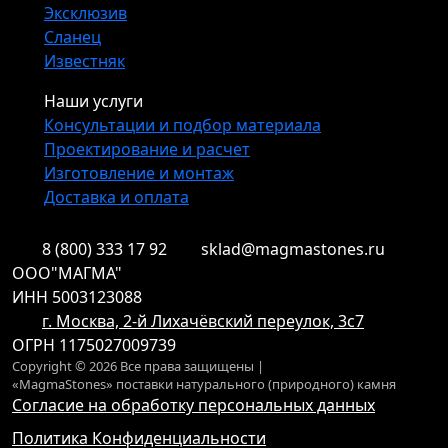
Эксклюзив
Сланец
Известняк
Наши услуги
Консультации и подбор материала
Проектирование и расчет
Изготовление и монтаж
Доставка и оплата
8 (800) 333 17 92
sklad@magmastones.ru
ООО"МАГМА"
ИНН 5003123088
г. Москва, 2-й Лихачёвский переулок, 3с7
ОГРН 1175027009739
Copyright © 2026 Все права защищены |
«MagmaStones» поставки натурального (природного) камня
Согласие на обработку персональных данных
Политика Конфиденциальности