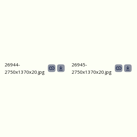
26944-
26945-
2750х1370х20.jpg
2750х1370х20.jpg