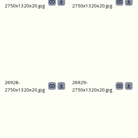
2750х1320х20.jpg
2750х1320х20.jpg
26928-
26929-
2750х1320х20.jpg
2750х1320х20.jpg