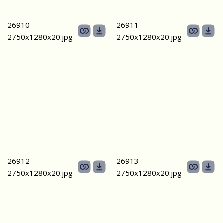
26910-
26911-
2750х1280х20.jpg
2750х1280х20.jpg
26912-
26913-
2750х1280х20.jpg
2750х1280х20.jpg