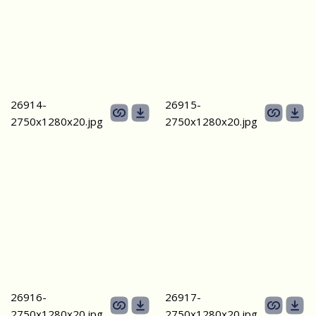
26914-
26915-
2750х1280х20.jpg
2750х1280х20.jpg
26916-
26917-
2750х1280х20.jpg
2750х1280х20.jpg