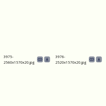
3975-
3976-
2560х1570x20.jpg
2520х1570x20.jpg