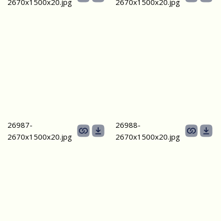
2670х1500х20.jpg
2670х1500х20.jpg
26987-
26988-
2670х1500х20.jpg
2670х1500х20.jpg