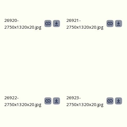
26920-
26921-
2750х1320х20.jpg
2750х1320х20.jpg
26922-
26923-
2750х1320х20.jpg
2750х1320х20.jpg