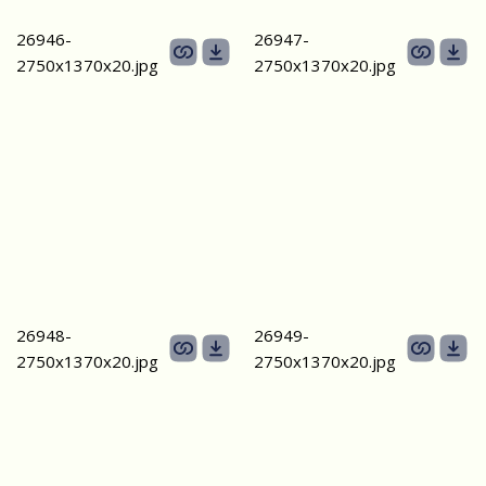
26946-
26947-
2750х1370х20.jpg
2750х1370х20.jpg
26948-
26949-
2750х1370х20.jpg
2750х1370х20.jpg