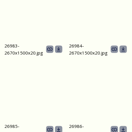
26983-
26984-
2670х1500х20.jpg
2670х1500х20.jpg
26985-
26986-