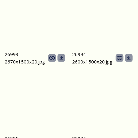
26993-
26994-
2670х1500х20.jpg
2600х1500х20.jpg