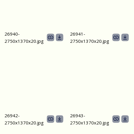
26940-
26941-
2750х1370х20.jpg
2750х1370х20.jpg
26942-
26943-
2750х1370х20.jpg
2750х1370х20.jpg