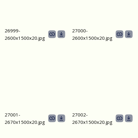
26999-
27000-
2600х1500х20.jpg
2600х1500х20.jpg
27001-
27002-
2670х1500х20.jpg
2670х1500х20.jpg