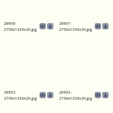
26930-
26931-
2750х1330х20.jpg
2750х1330х20.jpg
26932-
26933-
2750х1330х20.jpg
2750х1330х20.jpg