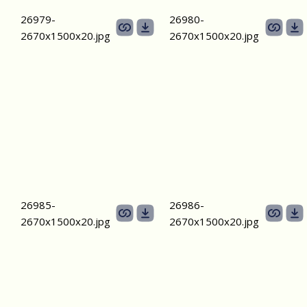
26979-
26980-
2670х1500х20.jpg
2670х1500х20.jpg
26985-
26986-
2670х1500х20.jpg
2670х1500х20.jpg