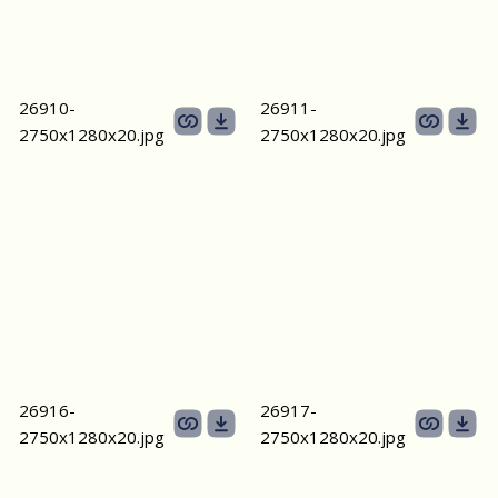
26910-
26911-
2750х1280х20.jpg
2750х1280х20.jpg
26916-
26917-
2750х1280х20.jpg
2750х1280х20.jpg