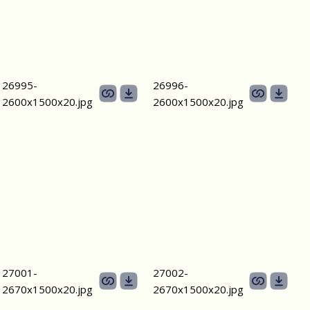
26995-
26996-
2600х1500х20.jpg
2600х1500х20.jpg
27001-
27002-
2670х1500х20.jpg
2670х1500х20.jpg