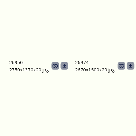
26950-
26974-
2750х1370х20.jpg
2670х1500х20.jpg