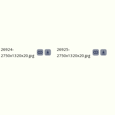
26924-
26925-
2750х1320х20.jpg
2750х1320х20.jpg