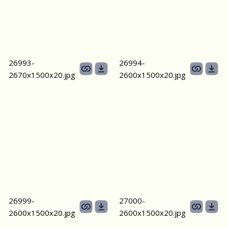
26993-
26994-
2670х1500х20.jpg
2600х1500х20.jpg
26999-
27000-
2600х1500х20.jpg
2600х1500х20.jpg