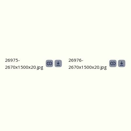
26975-
26976-
2670х1500х20.jpg
2670х1500х20.jpg