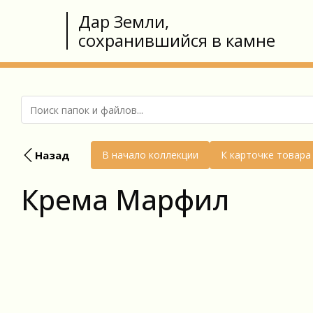
Дар Земли,
сохранившийся в камне
Назад
В начало коллекции
К карточке товара
Крема Марфил