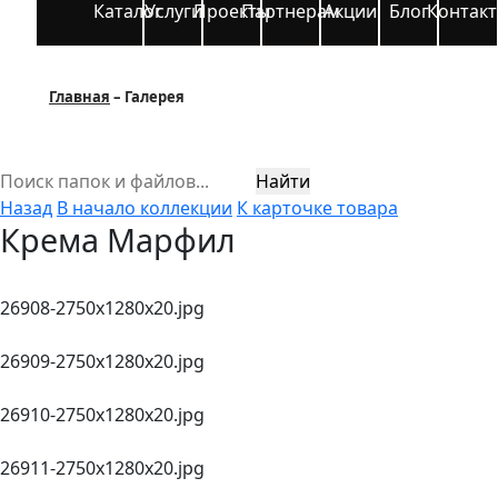
Каталог
Услуги
Проекты
Партнерам
Акции
Блог
Контак
Главная
Галерея
Найти
Назад
В начало коллекции
К карточке товара
Крема Марфил
26908-2750х1280х20.jpg
26909-2750х1280х20.jpg
26910-2750х1280х20.jpg
26911-2750х1280х20.jpg