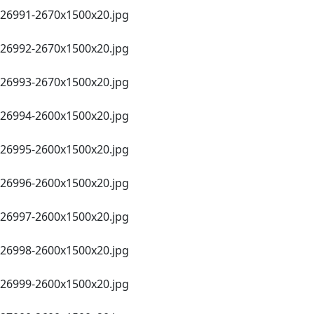
26991-2670х1500х20.jpg
26992-2670х1500х20.jpg
26993-2670х1500х20.jpg
26994-2600х1500х20.jpg
26995-2600х1500х20.jpg
26996-2600х1500х20.jpg
26997-2600х1500х20.jpg
26998-2600х1500х20.jpg
26999-2600х1500х20.jpg