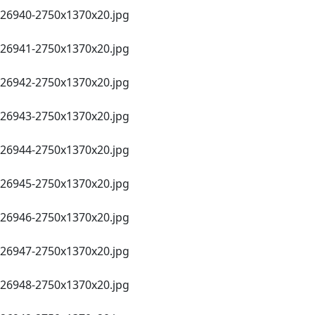
26940-2750х1370х20.jpg
26941-2750х1370х20.jpg
26942-2750х1370х20.jpg
26943-2750х1370х20.jpg
26944-2750х1370х20.jpg
26945-2750х1370х20.jpg
26946-2750х1370х20.jpg
26947-2750х1370х20.jpg
26948-2750х1370х20.jpg