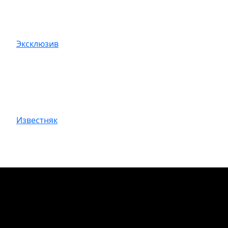
Эксклюзив
Известняк