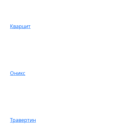
Кварцит
Оникс
Травертин