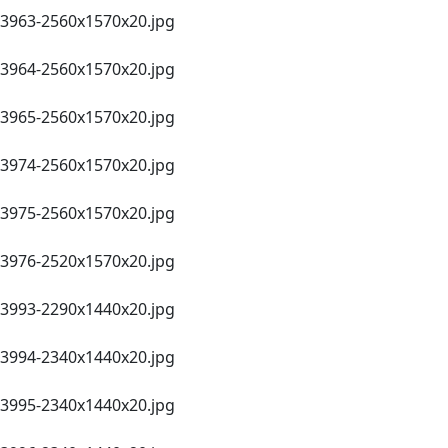
3963-2560х1570x20.jpg
3964-2560х1570x20.jpg
3965-2560х1570x20.jpg
3974-2560х1570x20.jpg
3975-2560х1570x20.jpg
3976-2520х1570x20.jpg
3993-2290х1440x20.jpg
3994-2340х1440x20.jpg
3995-2340х1440x20.jpg