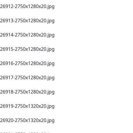
26912-2750х1280х20.jpg
26913-2750х1280х20.jpg
26914-2750х1280х20.jpg
26915-2750х1280х20.jpg
26916-2750х1280х20.jpg
26917-2750х1280х20.jpg
26918-2750х1280х20.jpg
26919-2750х1320х20.jpg
26920-2750х1320х20.jpg