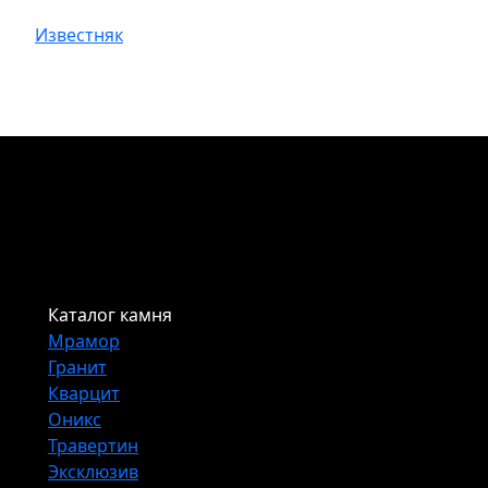
Известняк
Каталог камня
Мрамор
Гранит
Кварцит
Оникс
Травертин
Эксклюзив