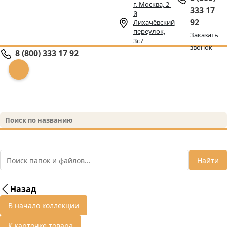
г. Москва, 2-
333 17
й
92
Лихачёвский
переулок,
Заказать
3с7
звонок
8 (800) 333 17 92
Найти
Назад
В начало коллекции
К карточке товара