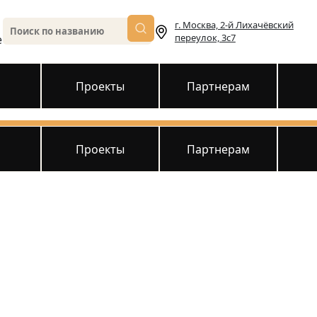
г. Москва, 2-й Лихачёвский
переулок, 3с7
е
и
Проекты
Партнерам
и
Проекты
Партнерам