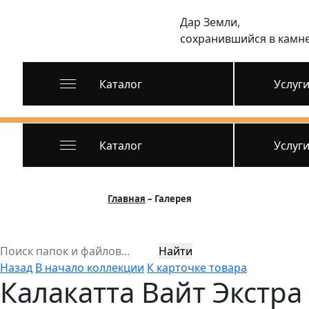
Дар Земли,
сохранившийся в камн
Каталог
Услуг
Каталог
Услуг
Главная
Галерея
Найти
Назад
В начало коллекции
К карточке товара
Калакатта Вайт Экстра