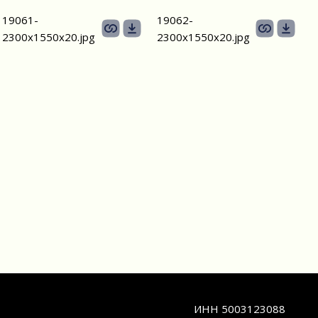
19061-
19062-
2300х1550x20.jpg
2300х1550x20.jpg
ИНН 5003123088