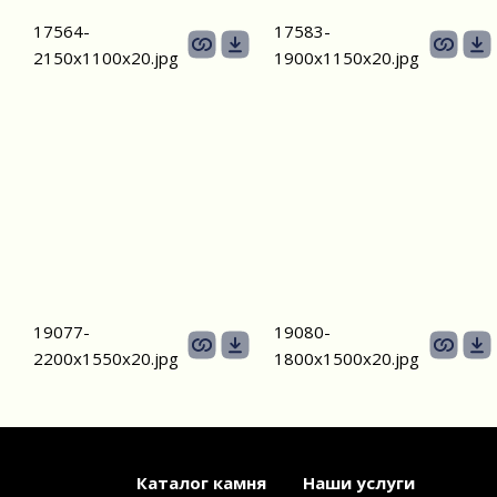
17564-
17583-
2150х1100х20.jpg
1900х1150х20.jpg
19077-
19080-
2200х1550x20.jpg
1800х1500х20.jpg
Каталог камня
Наши услуги