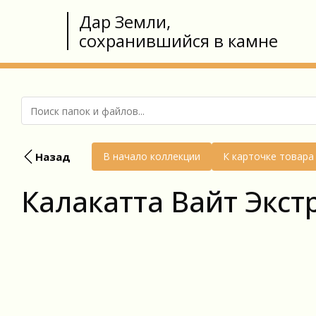
Дар Земли,
сохранившийся в камне
Назад
В начало коллекции
К карточке товара
Калакатта Вайт Экст