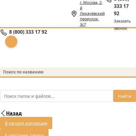
г. Москва, 2-
333 17
й
92
Лихачёвский
переулок,
Заказать
3с7
звонок
8 (800) 333 17 92
Найти
Назад
В начало коллекции
К карточке товара