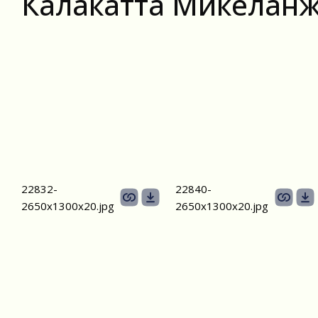
Калакатта Микелан
22832-
22840-
2650х1300x20.jpg
2650х1300x20.jpg